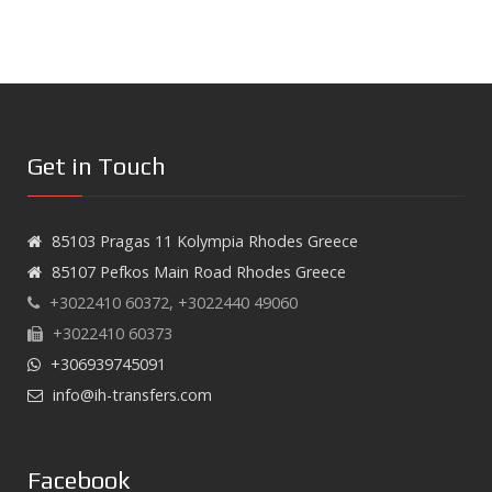
Get in Touch
85103 Pragas 11 Kolympia Rhodes Greece
85107 Pefkos Main Road Rhodes Greece
+3022410 60372, +3022440 49060
+3022410 60373
+306939745091
info@ih-transfers.com
Facebook